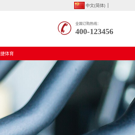
中文(简体)
全国订购热线：
400-123456
凯捷体育