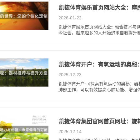
凯捷体育娱乐首页网站大全：摩
2026-01-22
凯捷体育娱乐首页网站大全:: 融合技术与
今社会，越来越多的人开始追求自我提升
凯捷体育开户：有氧运动的奥秘
2025-12-23
凯捷体育开户:《探索有氧运动的奥秘：器
肺部工作，可以有效提高心肺功能、增强
凯捷体育集团官网首页网址：旋
2025-12-14