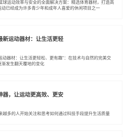
高篮球运动效率与安全的全面解决方案：精选体育器材，打造高
运动已经成为许多青少年和成年人喜爱的休闲项目之一
最新运动器材：让生活更轻
新运动器材：让生活更轻松、更有趣"：在技术与自然的完美交
逐渐发生翻天覆地的变化
神器，让运动更高效、更安
越来越多的人开始关注和思考如何通过科技手段提升生活质量