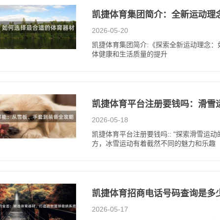
凯捷体育集团简介：全新运动理
2026-05-20
凯捷体育集团简介:《探索全新运动理念
体健康和生活质量的提升
凯捷体育平台注册要钱吗：滑雪
2026-05-18
凯捷体育平台注册要钱吗:: "探索滑雪运
方，冰雪运动有着截然不同的魅力和乐趣
凯捷体育招商电话号码查询是多
2026-05-17