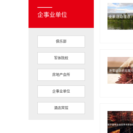
企事业单位
俱乐部
军体院校
房地产会所
企事业单位
酒店宾馆