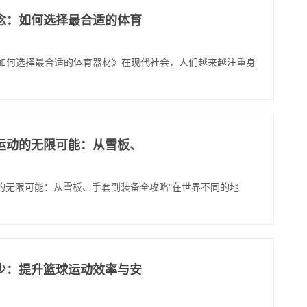
念：如何选择最合适的体育
：如何选择最合适的体育器材》在现代社会，人们越来越注重身
运动的无限可能：从雪板、
动的无限可能：从雪板、手套到装备全攻略"在世界不同的地
少：提升篮球运动效率与安