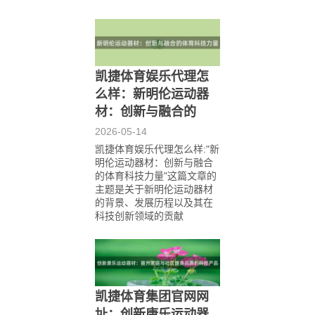
凯捷体育娱乐代理怎
么样：新明伦运动器
材：创新与融合的
2026-05-14
凯捷体育娱乐代理怎么样:"新
明伦运动器材：创新与融合
的体育科技力量"这篇文章的
主题是关于新明伦运动器材
的背景、发展历程以及其在
科技创新领域的贡献
凯捷体育集团官网网
址：创新康乐运动器