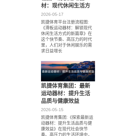
材：现代休闲生活方
2026-05-17
凯捷体育平台注册流程图:
《滑板运动器材：解锁现代
休闲生活方式的新篇章》在
这个快节奏、高压力的时代
里，人们对于休闲娱乐的需
求日益增长
凯捷体育集团：最新
运动器材：提升生活
品质与健康效益
2026-05-15
凯捷体育集团:《探索最新运
动器材：提升生活品质与健
康效益》在现代社会快节
奏、高压力的生活环境中，