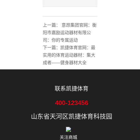
上一篇：
意昂集团官网：衡
阳市嘉励运动器材有限公
司：你的专属运动
下一篇：
凯捷体育官网：最
实用的体育运动器材：集大
成者——健身器材大全
联系凯捷体育
400-123456
山东省天河区凯捷体育科技园
关注商城