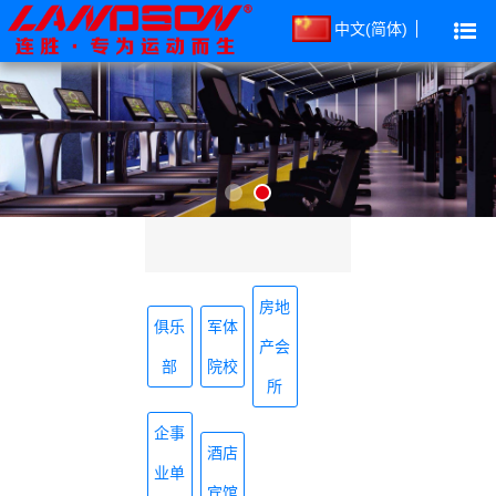
中文(简体)
房地
俱乐
军体
产会
部
院校
所
企事
酒店
业单
宾馆