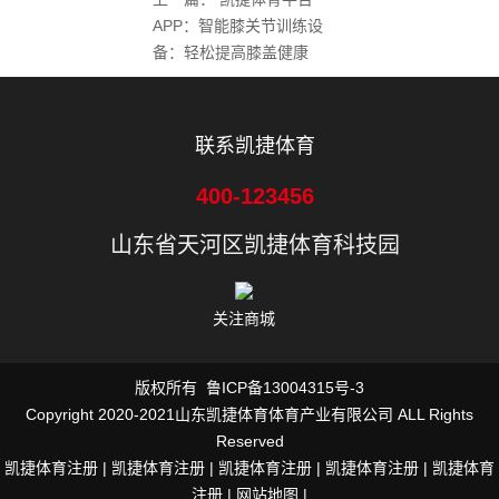
APP：智能膝关节训练设
备：轻松提高膝盖健康
联系凯捷体育
400-123456
山东省天河区凯捷体育科技园
关注商城
版权所有
鲁ICP备13004315号-3
Copyright 2020-2021山东凯捷体育体育产业有限公司 ALL Rights
Reserved
凯捷体育注册
|
凯捷体育注册
|
凯捷体育注册
|
凯捷体育注册
|
凯捷体育
注册
|
网站地图
|