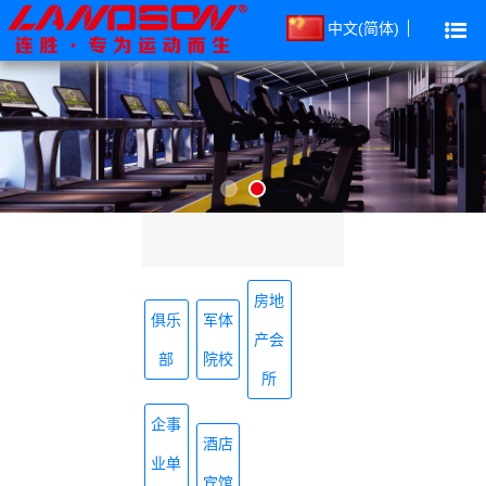
中文(简体)
房地
俱乐
军体
产会
部
院校
所
企事
酒店
业单
宾馆