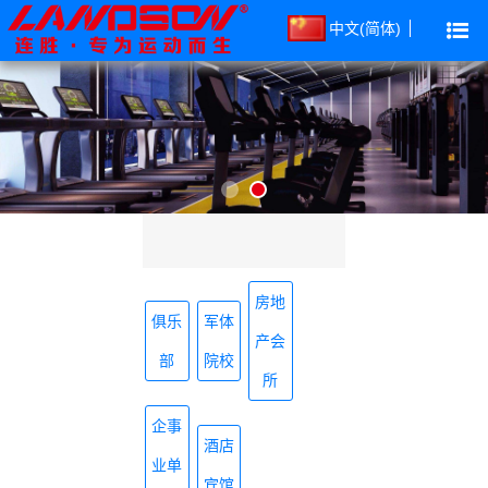
中文(简体)
房地
俱乐
军体
产会
部
院校
所
企事
酒店
业单
宾馆