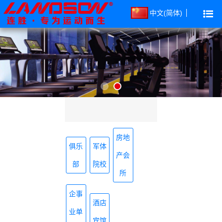
中文(简体)
房地
俱乐
军体
产会
部
院校
所
企事
酒店
业单
宾馆