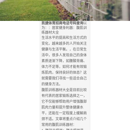
凯捷体育招商电话号码查询
以
为：：居家健身利器：腹肌训
练器材大全
生活水平的提高和生活方式的
变化，越来越多的人开始关注
健康与生活平衡。，在日常生
活中，很多人发现自己的身体
素质逐渐下降，如腰酸背痛、
体力不足等，如何才能有效锻
炼肌肉，保持良好的体态？这
就需要我们寻找一些适合自己
的健身方法。
腹肌训练器材大全是目前比较
有代表的居家锻炼选择之一，
它不仅能够帮助用户增强腹部
肌肉力量和提升整体健康水
平，还能在一定程度上缓解肩
颈不适。文章将重点介绍几个
常用的腹肌训练器材：