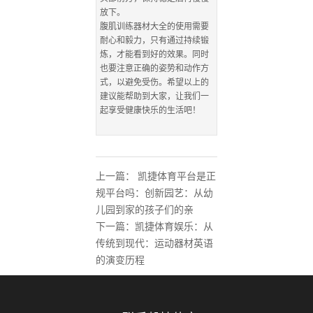
放下。
腹肌训练器材大全的使用需要
耐心和毅力，只有通过持续锻
炼，才能看到好的效果。同时
也要注意正确的姿势和动作方
式，以避免受伤。希望以上的
建议能帮助到大家，让我们一
起享受健康快乐的生活吧！
上一篇：
凯捷体育平台是正
规平台吗：创新园艺：从幼
儿园到家的孩子们的亲
下一篇：
凯捷体育娱乐：从
传统到现代：运动器材英语
的演变历程