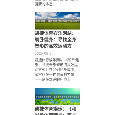
健康的体态
凯捷体育娱乐网站：
躺卧健身：寻找全身
塑形的高效运动方
2025-08-24
凯捷体育娱乐网站:《躺卧健
身：寻找全身塑形的高效运
动方式》在我们的身体中，
常常存在一种潜藏的力量
——躺在舒适的床垫上
凯捷体育娱乐：《和