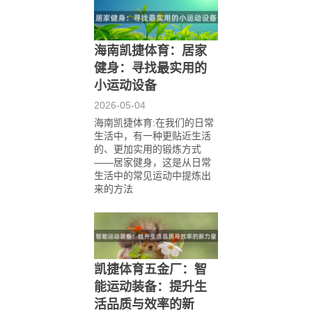
海南凯捷体育：居家
健身：寻找最实用的
小运动设备
2026-05-04
海南凯捷体育:在我们的日常
生活中，有一种更贴近生活
的、更加实用的锻炼方式
——居家健身，这是从日常
生活中的常见运动中提炼出
来的方法
凯捷体育五金厂：智
能运动装备：提升生
活品质与效率的新