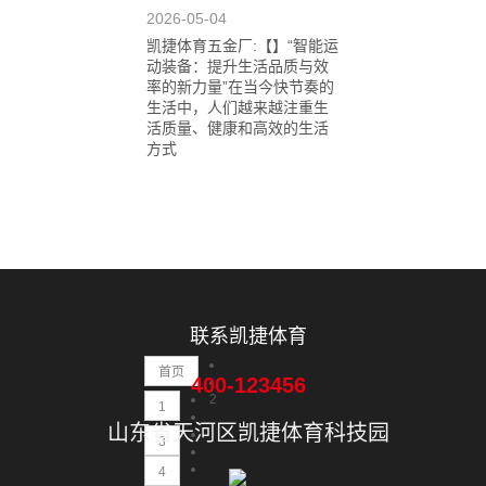
2026-05-04
凯捷体育五金厂:【】“智能运
动装备：提升生活品质与效
率的新力量”在当今快节奏的
生活中，人们越来越注重生
活质量、健康和高效的生活
方式
联系凯捷体育
首页
400-123456
2
1
山东省天河区凯捷体育科技园
3
4