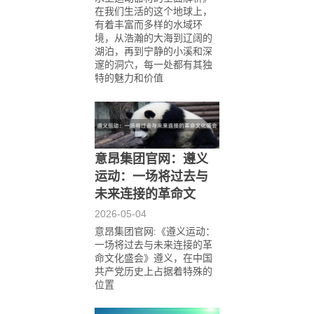
在我们生活的这个地球上，
有着丰富而多样的水域环
境，从浩瀚的大海到辽阔的
湖泊，再到宁静的小溪和深
邃的洞穴，每一处都有其独
特的魅力和价值
意昂集团官网：遵义
运动：一场将过去与
未来连接的革命文
2026-05-04
意昂集团官网:《遵义运动：
一场将过去与未来连接的革
命文化盛会》遵义，在中国
共产党历史上占据着特殊的
位置