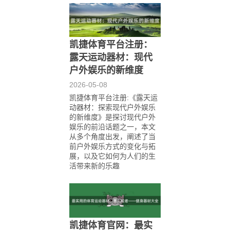
凯捷体育平台注册：
露天运动器材：现代
户外娱乐的新维度
2026-05-08
凯捷体育平台注册:《露天运
动器材：探索现代户外娱乐
的新维度》是探讨现代户外
娱乐的前沿话题之一，本文
从多个角度出发，阐述了当
前户外娱乐方式的变化与拓
展，以及它如何为人们的生
活带来新的乐趣
凯捷体育官网：最实