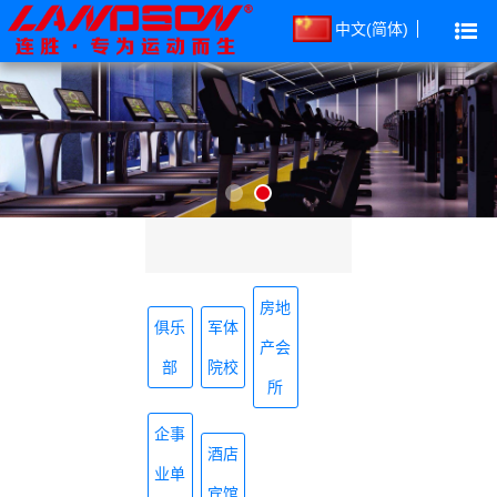
中文(简体)
房地
俱乐
军体
产会
部
院校
所
企事
酒店
业单
宾馆