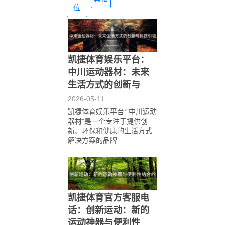
位
凯捷体育娱乐平台：
中川运动器材：未来
生活方式的创新与
2026-05-11
凯捷体育娱乐平台:"中川运动
器材"是一个专注于提供创
新、环保和健康的生活方式
解决方案的品牌
凯捷体育官方客服电
话：创新运动：新的
运动神器与便利性