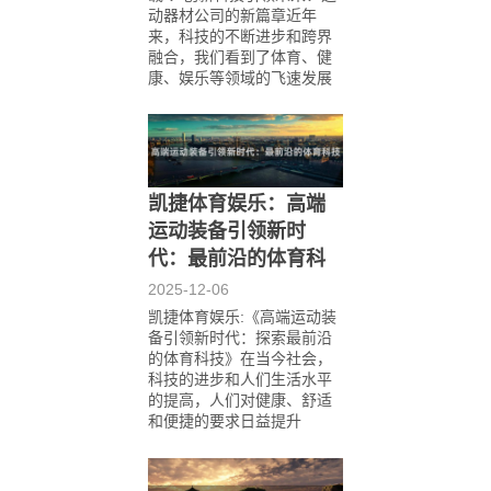
动器材公司的新篇章近年
来，科技的不断进步和跨界
融合，我们看到了体育、健
康、娱乐等领域的飞速发展
凯捷体育娱乐：高端
运动装备引领新时
代：最前沿的体育科
2025-12-06
凯捷体育娱乐:《高端运动装
备引领新时代：探索最前沿
的体育科技》在当今社会，
科技的进步和人们生活水平
的提高，人们对健康、舒适
和便捷的要求日益提升