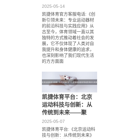
2025-05-14
凯捷体育官方客服电话:《创
新引领未来：专业运动器材
的前沿科技与实践应用》从
古至今，体育领域一直以其
独特的方式推动着社会的发
展，它不仅体现了人类对自
我提升和身体健康的追求，
也深刻影响了我们现代生活
的方方面面
凯捷体育平台：北京
运动科技与创新：从
传统到未来——聚
2025-05-07
凯捷体育平台:《北京运动科
技与创新：从传统到未来》