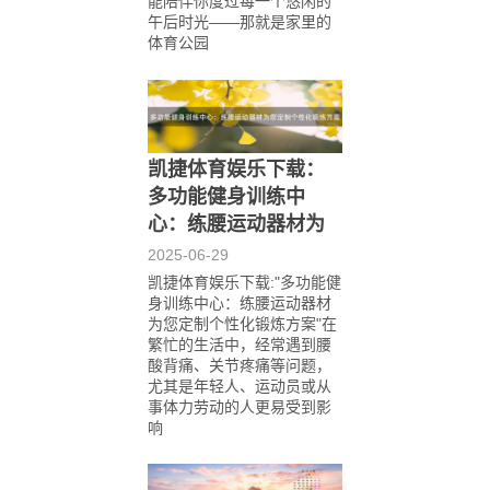
能陪伴你度过每一个悠闲的
午后时光——那就是家里的
体育公园
凯捷体育娱乐下载：
多功能健身训练中
心：练腰运动器材为
2025-06-29
凯捷体育娱乐下载:"多功能健
身训练中心：练腰运动器材
为您定制个性化锻炼方案"在
繁忙的生活中，经常遇到腰
酸背痛、关节疼痛等问题，
尤其是年轻人、运动员或从
事体力劳动的人更易受到影
响