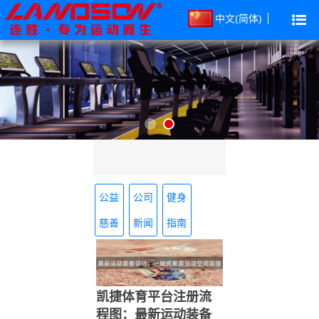
中文(简体)
公益
公司
健身
慈善
新闻
指南
凯捷体育平台注册流
程图：最新运动装备